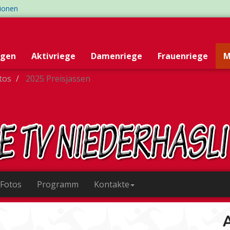
tionen
egen
Aktivriege
Damenriege
Frauenriege
M
otos
2025 Preisjassen
 Fotos
Programm
Kontakte
A