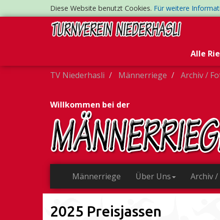
Diese Website benutzt Cookies.
Für weitere Informa
Alle Ri
TV Niederhasli
Männerriege
Archiv / F
Willkommen bei der
Männerriege
Über Uns
Archiv /
2025 Preisjassen