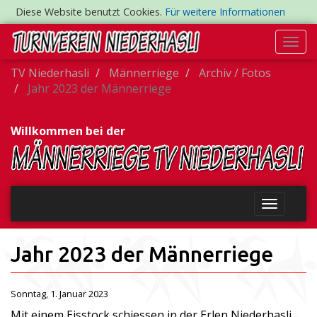
Diese Website benutzt Cookies.
Für weitere Informationen
Togg
navi
TV Niederhasli
Männerriege
Archiv / Fotos
Jahr 2023 der Männerriege
Willkommen bei der
Jahr 2023 der Männerriege
Sonntag, 1. Januar 2023
Mit einem Eisstock schiessen in der Erlen Niederhasli