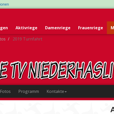
tionen
egen
Aktivriege
Damenriege
Frauenriege
M
otos
2019 Turnfahrt
 Fotos
Programm
Kontakte
A