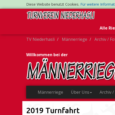
Diese Website benutzt Cookies.
Für weitere Informa
Alle Ri
TV Niederhasli
Männerriege
Archiv / F
Willkommen bei der
Männerriege
Über Uns
Archiv /
2019 Turnfahrt