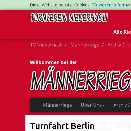
Diese Website benutzt Cookies.
Für weitere Informa
Alle Ri
TV Niederhasli
Männerriege
Archiv / F
Willkommen bei der
Männerriege
Über Uns
Archiv /
Turnfahrt Berlin