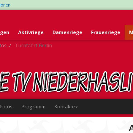
tionen
egen
Aktivriege
Damenriege
Frauenriege
M
otos
Turnfahrt Berlin
 Fotos
Programm
Kontakte
A