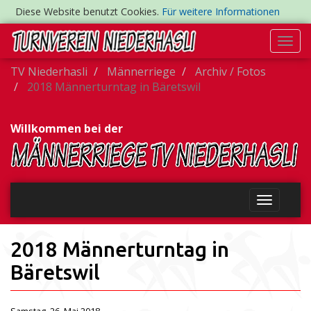
Diese Website benutzt Cookies.
Für weitere Informationen
Togg
navi
TV Niederhasli
Männerriege
Archiv / Fotos
2018 Männerturntag in Bäretswil
Willkommen bei der
2018 Männerturntag in
Bäretswil