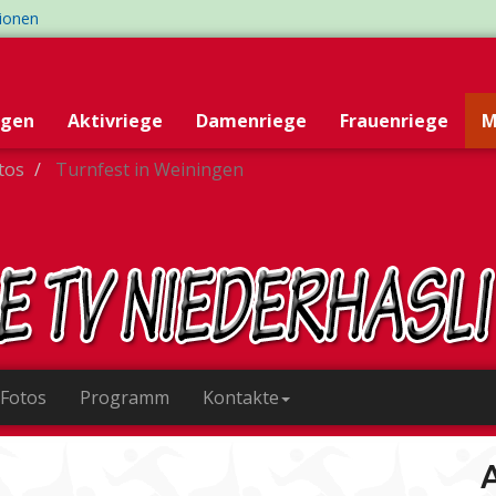
tionen
egen
Aktivriege
Damenriege
Frauenriege
M
otos
Turnfest in Weiningen
 Fotos
Programm
Kontakte
A