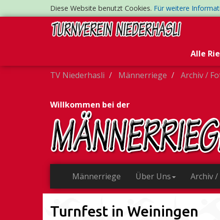
Diese Website benutzt Cookies.
Für weitere Informa
Alle Ri
TV Niederhasli
Männerriege
Archiv / F
Willkommen bei der
Männerriege
Über Uns
Archiv /
Turnfest in Weiningen