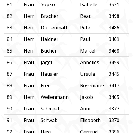
81
Frau
Sopko
Isabelle
3521
82
Herr
Bracher
Beat
3498
83
Herr
Dürrenmatt
Peter
3486
84
Herr
Haldner
Paul
3469
85
Herr
Bucher
Marcel
3468
86
Frau
Jaggi
Annelies
3459
87
Frau
Häusler
Ursula
3445
88
Frau
Frei
Rosemarie
3417
89
Herr
Weilenmann
Jakob
3405
90
Frau
Schmied
Anni
3377
91
Frau
Schwab
Elisabeth
3370
92
Frau
Hess
Gertrud
3356