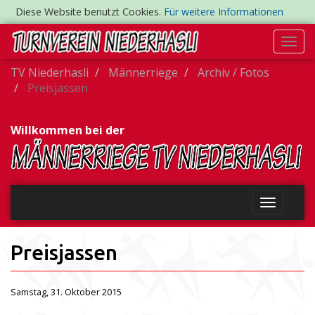
Diese Website benutzt Cookies.
Für weitere Informationen
Togg
navi
TV Niederhasli
Männerriege
Archiv / Fotos
Preisjassen
Willkommen bei der
Preisjassen
Samstag, 31. Oktober 2015