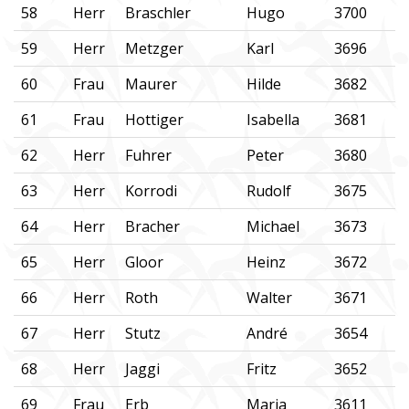
58
Herr
Braschler
Hugo
3700
59
Herr
Metzger
Karl
3696
60
Frau
Maurer
Hilde
3682
61
Frau
Hottiger
Isabella
3681
62
Herr
Fuhrer
Peter
3680
63
Herr
Korrodi
Rudolf
3675
64
Herr
Bracher
Michael
3673
65
Herr
Gloor
Heinz
3672
66
Herr
Roth
Walter
3671
67
Herr
Stutz
André
3654
68
Herr
Jaggi
Fritz
3652
69
Frau
Erb
Maria
3611