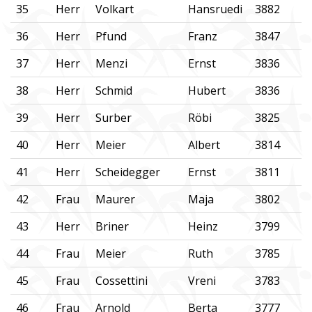
35
Herr
Volkart
Hansruedi
3882
36
Herr
Pfund
Franz
3847
37
Herr
Menzi
Ernst
3836
38
Herr
Schmid
Hubert
3836
39
Herr
Surber
Röbi
3825
40
Herr
Meier
Albert
3814
41
Herr
Scheidegger
Ernst
3811
42
Frau
Maurer
Maja
3802
43
Herr
Briner
Heinz
3799
44
Frau
Meier
Ruth
3785
45
Frau
Cossettini
Vreni
3783
46
Frau
Arnold
Berta
3777