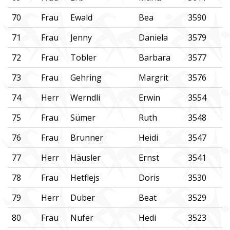
70
Frau
Ewald
Bea
3590
71
Frau
Jenny
Daniela
3579
72
Frau
Tobler
Barbara
3577
73
Frau
Gehring
Margrit
3576
74
Herr
Werndli
Erwin
3554
75
Frau
Sümer
Ruth
3548
76
Frau
Brunner
Heidi
3547
77
Herr
Häusler
Ernst
3541
78
Frau
Hetflejs
Doris
3530
79
Herr
Duber
Beat
3529
80
Frau
Nufer
Hedi
3523