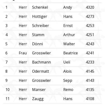
1
Herr
Schenkel
Andy
4320
2
Herr
Hottiger
Hans
4273
3
Herr
Schreiber
Ernst
4253
4
Herr
Stamm
Arthur
4251
5
Herr
Dönni
Walter
4243
6
Frau
Grosswiler
Beatrice
4241
7
Herr
Bachmann
Ueli
4233
8
Herr
Odermatt
Alois
4145
9
Herr
Grosswiler
Sepp
4143
10
Herr
Manser
Remo
4135
11
Herr
Zaugg
Hans
4108