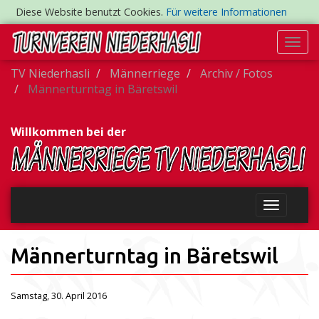
Diese Website benutzt Cookies.
Für weitere Informationen
Togg
navi
TV Niederhasli
Männerriege
Archiv / Fotos
Männerturntag in Bäretswil
Willkommen bei der
Männerturntag in Bäretswil
Samstag, 30. April 2016