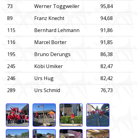
73
Werner Toggweiler
95,84
89
Franz Knecht
94,68
115
Bernhard Lehmann
91,86
116
Marcel Borter
91,85
195
Bruno Derungs
86,38
245
Köbi Umiker
82,47
246
Urs Hug
82,42
289
Urs Schmid
76,73