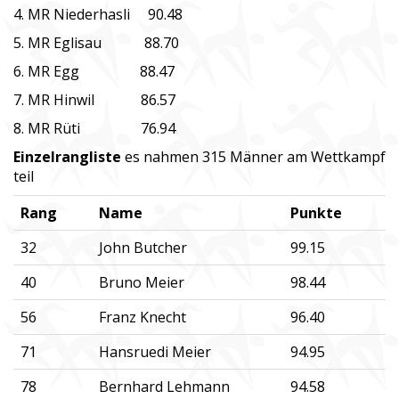
4. MR Niederhasli 90.48
5. MR Eglisau 88.70
6. MR Egg 88.47
7. MR Hinwil 86.57
8. MR Rüti 76.94
Einzelrangliste
es nahmen 315 Männer am Wettkampf
teil
Rang
Name
Punkte
32
John Butcher
99.15
40
Bruno Meier
98.44
56
Franz Knecht
96.40
71
Hansruedi Meier
94.95
78
Bernhard Lehmann
94.58