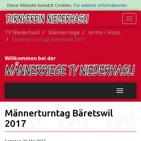
Diese Website benutzt Cookies.
Für weitere Informationen
Togg
navi
TV Niederhasli
Männerriege
Archiv / Fotos
Männerturntag Bäretswil 2017
Willkommen bei der
Männerturntag Bäretswil
2017