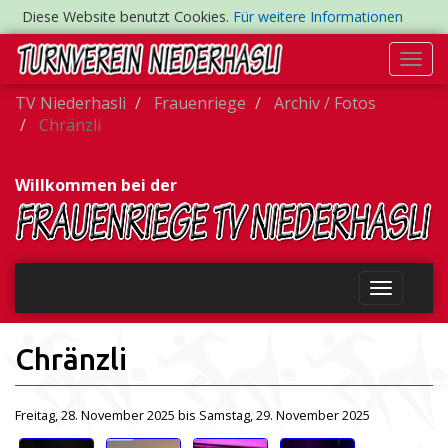
Diese Website benutzt Cookies.
Für weitere Informationen
Togg
navi
TV Niederhasli
Frauenriege
Archiv / Fotos
Chränzli
Willkommen bei der
Chränzli
Freitag, 28. November 2025 bis Samstag, 29. November 2025