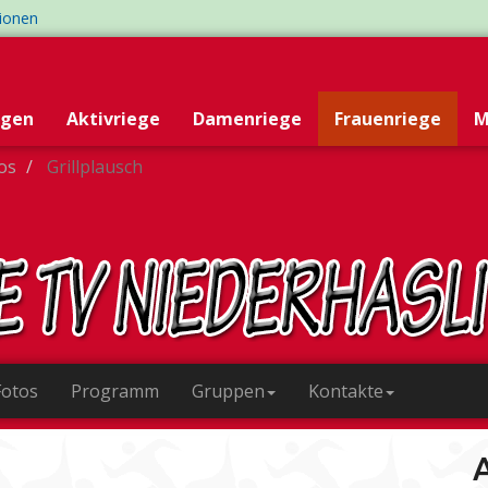
tionen
egen
Aktivriege
Damenriege
Frauenriege
M
tos
Grillplausch
Fotos
Programm
Gruppen
Kontakte
A