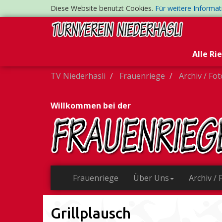
Diese Website benutzt Cookies.
Für weitere Informa
Alle Ri
TV Niederhasli
Frauenriege
Archiv / Fo
Willkommen bei der
Frauenriege
Über Uns
Archiv / 
Grillplausch