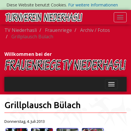
Diese Website benutzt Cookies.
Für weitere Informationen
Togg
navi
TV Niederhasli
Frauenriege
Archiv / Fotos
Grillplausch Bülach
Willkommen bei der
Grillplausch Bülach
Donnerstag, 4. Juli 2013