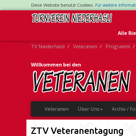
Diese Website benutzt Cookies.
Für weitere Informa
Alle Ri
TV Niederhasli
Veteranen
Programm
Willkommen bei den
Veteranen
Über Uns
Archiv / F
ZTV Veteranentagung