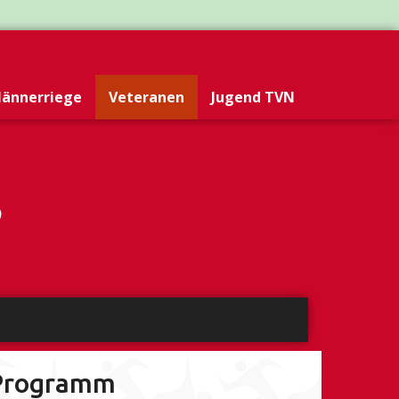
ännerriege
Veteranen
Jugend TVN
Programm