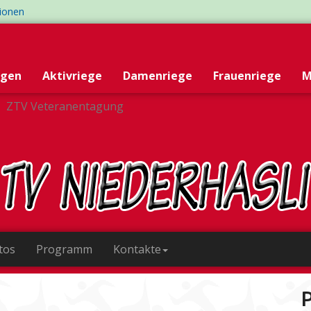
tionen
egen
Aktivriege
Damenriege
Frauenriege
M
ZTV Veteranentagung
otos
Programm
Kontakte