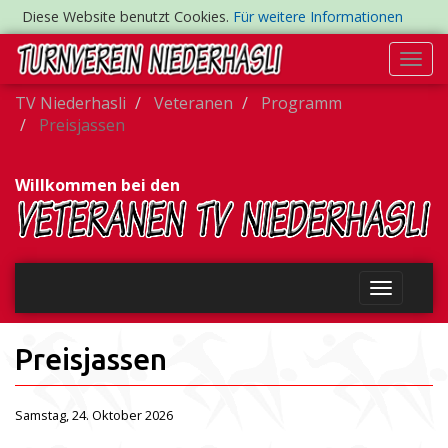
Diese Website benutzt Cookies.
Für weitere Informationen
Togg
navi
TV Niederhasli
Veteranen
Programm
Preisjassen
Willkommen bei den
Preisjassen
Samstag, 24. Oktober 2026