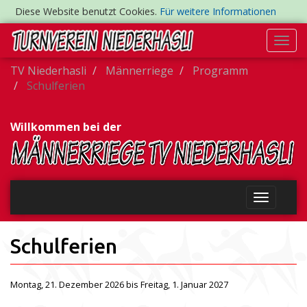
Diese Website benutzt Cookies.
Für weitere Informationen
Togg
navi
TV Niederhasli
Männerriege
Programm
Schulferien
Willkommen bei der
Schulferien
Montag, 21. Dezember 2026 bis Freitag, 1. Januar 2027