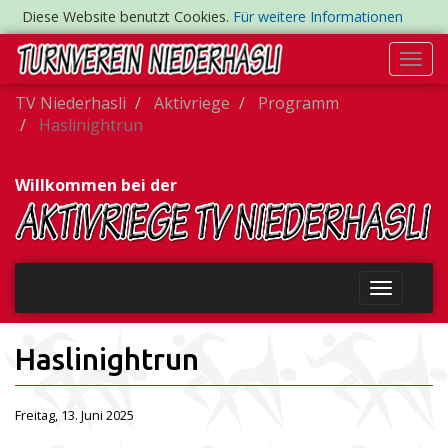
Diese Website benutzt Cookies.
Für weitere Informationen
Togg
navi
TV Niederhasli
Aktivriege
Programm
Haslinightrun
Willkommen bei der
Haslinightrun
Freitag, 13. Juni 2025