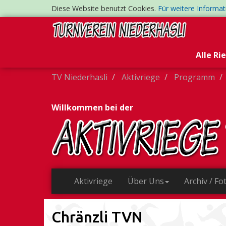
Diese Website benutzt Cookies.
Für weitere Informa
Alle Ri
TV Niederhasli
Aktivriege
Programm
Willkommen bei der
Aktivriege
Über Uns
Archiv / Fo
Chränzli TVN