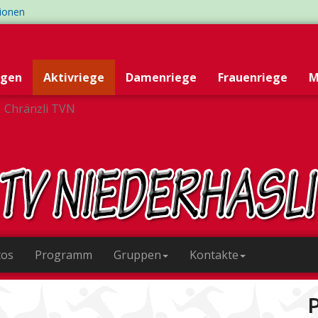
tionen
egen
Aktivriege
Damenriege
Frauenriege
M
Chränzli TVN
tos
Programm
Gruppen
Kontakte