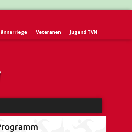
ännerriege
Veteranen
Jugend TVN
Programm