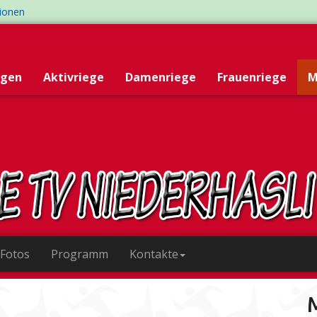
tionen
egen
Aktivriege
Damenriege
Frauenriege
M
 Fotos
Programm
Kontakte