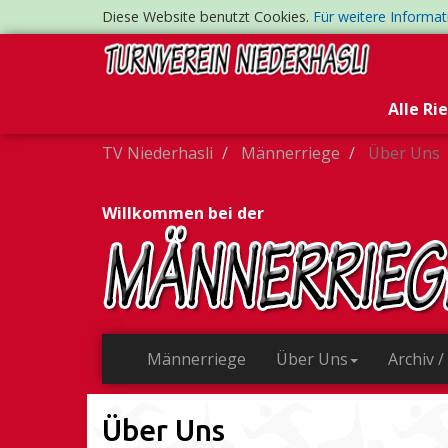
Diese Website benutzt Cookies.
Für weitere Informa
Alle Ri
TV Niederhasli
Männerriege
Über Uns
Willkommen bei der
Männerriege
Über Uns
Archiv /
Über Uns