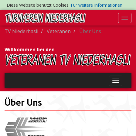
Diese Website benutzt Cookies.
Für weitere Informationen
Togg
navi
TV Niederhasli
Veteranen
Über Uns
Willkommen bei den
Über Uns