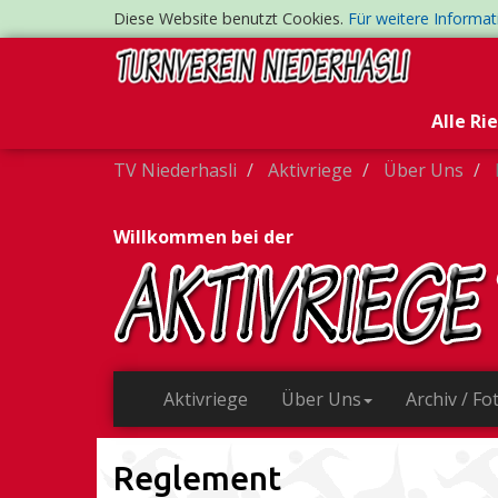
Diese Website benutzt Cookies.
Für weitere Informa
Alle Ri
TV Niederhasli
Aktivriege
Über Uns
Willkommen bei der
Aktivriege
Über Uns
Archiv / Fo
Reglement