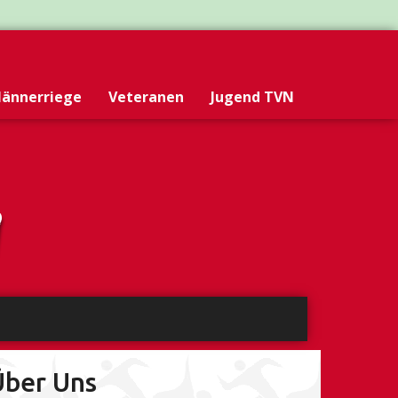
ännerriege
Veteranen
Jugend TVN
Über Uns