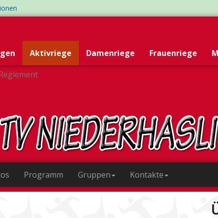
tionen
egen
Aktivriege
Damenriege
Frauenriege
M
Reglement
tos
Programm
Gruppen
Kontakte